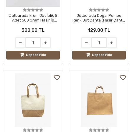
Jütburada krem Jüt İplik 5
Jütburada Doğal Pembe
Adet 500 Gram Hasır İp
Renk Jüt Çanta (Hasır Çanta,
Kırnap İp Doğal İp Çuval İp
Plaj Çantası, Alışveriş
300,00 TL
129,00 TL
Çantası)
Sepete Ekle
Sepete Ekle