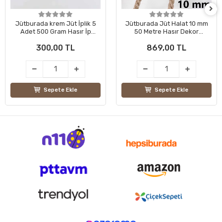
Jütburada krem Jüt İplik 5
Jütburada Jüt Halat 10 mm
Adet 500 Gram Hasır İp
50 Metre Hasır Dekor
Kırnap İp Doğal İp Çuval İp
Süsleme İp
300,00 TL
869,00 TL
Sepete Ekle
Sepete Ekle