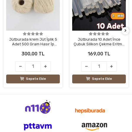
Jütburada krem Jüt İplik 5
Jütburada 10 Adet İnce
Adet 500 Gram Hasır İp
Çubuk Silikon Çekme Eritme
Kırnap İp Doğal İp Çuval İp
Şeffaf Mum Yapıştırıcı
300,00 TL
169,00 TL
Sepete Ekle
Sepete Ekle