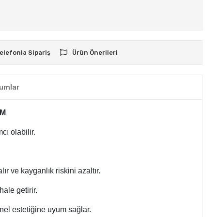
elefonla Sipariş
Ürün Önerileri
umlar
CM
ı olabilir.
ır ve kayganlık riskini azaltır.
ale getirir.
enel estetiğine uyum sağlar.