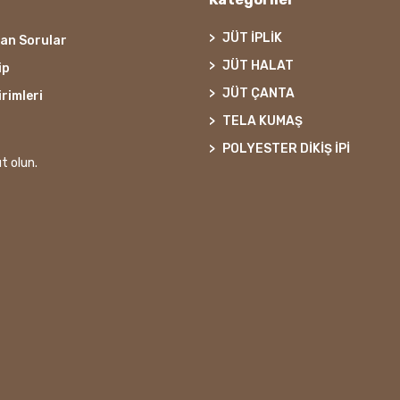
JÜT İPLİK
lan Sorular
JÜT HALAT
ip
JÜT ÇANTA
irimleri
TELA KUMAŞ
POLYESTER DİKİŞ İPİ
t olun.