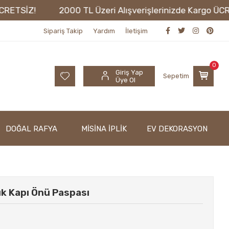
SİZ!
2000 TL Üzeri Alışverişlerinizde Kargo ÜCRETSİ
Sipariş Takip
Yardım
İletişim
0
Giriş Yap
Sepetim
Üye Ol
DOĞAL RAFYA
MİSİNA İPLİK
EV DEKORASYON
k Kapı Önü Paspası