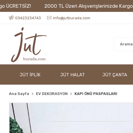
CRETSİZ!
2000 TL Üzeri Alışverişlerinizde Kargo ÜCR
03423234743
info@jutburada.com
JÜT İPLİK
JÜT HALAT
JÜT ÇANTA
Ana Sayfa
EV DEKORASYON
KAPI ÖNÜ PASPASLARI