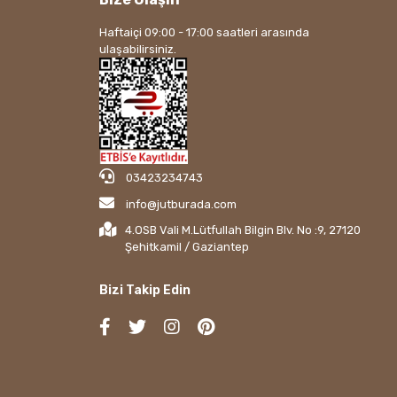
Haftaiçi 09:00 - 17:00 saatleri arasında
ulaşabilirsiniz.
03423234743
info@jutburada.com
4.OSB Vali M.Lütfullah Bilgin Blv. No :9, 27120
Şehitkamil / Gaziantep
Bizi Takip Edin