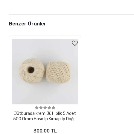
Benzer Ürünler
Jütburada krem Jüt İplik 5 Adet
500 Gram Hasır İp Kırnap İp Doğal
İp Çuval İp
300,00 TL