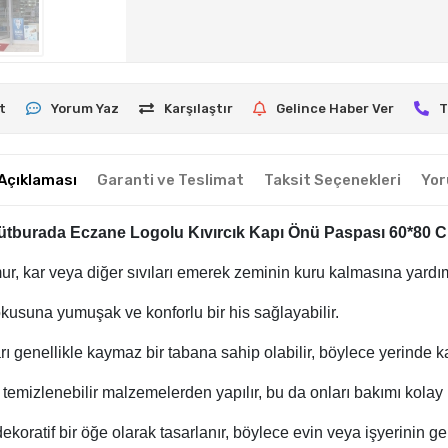
t
Yorum Yaz
Karşılaştır
Gelince Haber Ver
T
Açıklaması
Garanti ve Teslimat
Taksit Seçenekleri
Yor
ütburada Eczane Logolu Kıvırcık Kapı Önü Paspası 60*80 
ur, kar veya diğer sıvıları emerek zeminin kuru kalmasına yardımc
okusuna yumuşak ve konforlu bir his sağlayabilir.
rı genellikle kaymaz bir tabana sahip olabilir, böylece yerinde kal
 temizlenebilir malzemelerden yapılır, bu da onları bakımı kolay h
dekoratif bir öğe olarak tasarlanır, böylece evin veya işyerinin g