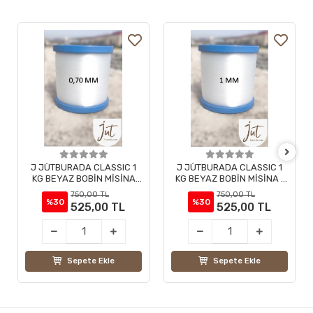
J JÜTBURADA CLASSIC 1
J JÜTBURADA CLASSIC 1
KG BEYAZ BOBİN MİSİNA
KG BEYAZ BOBİN MİSİNA 1
0,70 MM
MM
750,00 TL
750,00 TL
%30
%30
525,00 TL
525,00 TL
Sepete Ekle
Sepete Ekle